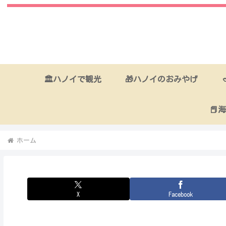
🏛ハノイで観光
🎁ハノイのおみやげ
📕
ホーム
X
Facebook