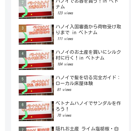
ハノイでお香を買う！in ベト
ナム
123 views
ハノイ入国審査から荷物受け取
りまで in ベトナム
111 views
ハノイのお土産を買いにシルク
村に行く！in ベトナム
104 views
ハノイで髪を切る完全ガイド：
ローカル床屋体験
81 views
ベトナムハノイでサンダルを作
ろう！
70 views
隠れお土産 ライム塩胡椒・白