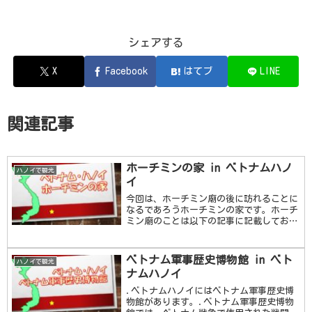
シェアする
X
Facebook
はてブ
LINE
関連記事
ホーチミンの家 in ベトナムハノ
ハノイで観光
イ
今回は、ホーチミン廟の後に訪れることに
なるであろうホーチミンの家です。ホーチ
ミン廟のことは以下の記事に記載しており
ますので、ご覧ください。ホーチミン廟を
でたあとに、そのまま列になってならって
いくとクリーム色の豪華な洋館が見えてき
ベトナム軍事歴史博物館 in ベト
ハノイで観光
ます。それが …続きを読む
ナムハノイ
.ベトナムハノイにはベトナム軍事歴史博
物館があります。.ベトナム軍事歴史博物