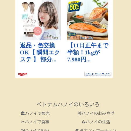
ベトナムハノイのいろいろ
🏛ハノイで観光
🎁ハノイのおみやげ
🥙ハノイで食事
🛵ハノイの生活
📶ハノイでWiFi
🌏ダナン・ホーチミン
🧪新型コロナ情報
📕海外単身赴任の心得
🏫オンライン英会話
お問い合わせ
© 2019 ベトナムハノイのいろいろ.