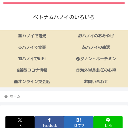
ベトナムハノイのいろいろ
🏛ハノイで観光
🎁ハノイのおみやげ
🥙ハノイで食事
🛵ハノイの生活
📶ハノイでWiFi
🌏ダナン・ホーチミン
🧪新型コロナ情報
📕海外単身赴任の心得
🏫オンライン英会話
お問い合わせ
ホーム
X
Facebook
はてブ
LINE