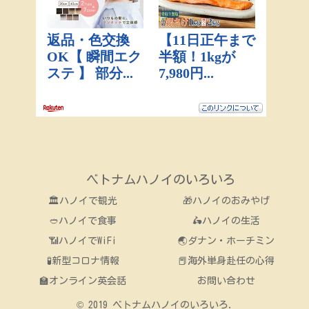
ベトナムハノイのいろいろ
🏛ハノイで観光
🎁ハノイのおみやげ
🥙ハノイで食事
🛵ハノイの生活
📶ハノイでWiFi
🌏ダナン・ホーチミン
🧪新型コロナ情報
📕海外単身赴任の心得
🏫オンライン英会話
お問い合わせ
© 2019 ベトナムハノイのいろいろ.