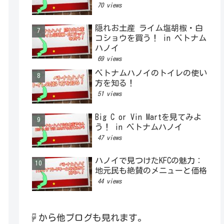
70 views
隠れお土産 ライム塩胡椒・白
コショウを買う！ in ベトナム
ハノイ
69 views
ベトナムハノイのトイレの使い
方を知る！
51 views
Big C or Vin Martを見てみよ
う！ in ベトナムハノイ
47 views
ハノイで見つけたKFCの魅力：
地元民も絶賛のメニューと価格
44 views
☟から他ブログも見れます。