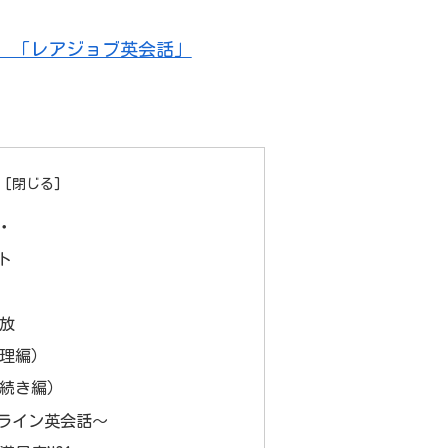
話 「レアジョブ英会話」
・
ト
放
理編）
続き編）
ライン英会話～