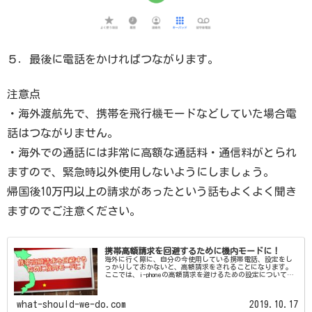
５．最後に電話をかければつながります。
注意点
・海外渡航先で、携帯を飛行機モードなどしていた場合電
話はつながりません。
・海外での通話には非常に高額な通話料・通信料がとられ
ますので、緊急時以外使用しないようにしましょう。
帰国後10万円以上の請求があったという話もよくよく聞き
ますのでご注意ください。
携帯高額請求を回避するために機内モードに！
海外に行く際に、自分の今使用している携帯電話、設定をし
っかりしておかないと、高額請求をされることになります。
ここでは、i-phoneの高額請求を避けるための設定について書
きます。携帯設定方法①飛行機 機内モード”オン"②データ
ローミング&モ …続きを読む
what-should-we-do.com
2019.10.17