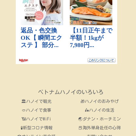
ベトナムハノイのいろいろ
🏛ハノイで観光
🎁ハノイのおみやげ
🥙ハノイで食事
🛵ハノイの生活
📶ハノイでWiFi
🌏ダナン・ホーチミン
🧪新型コロナ情報
📕海外単身赴任の心得