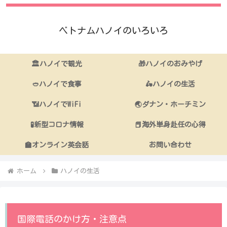
ベトナムハノイのいろいろ
🏛ハノイで観光
🎁ハノイのおみやげ
🥙ハノイで食事
🛵ハノイの生活
📶ハノイでWiFi
🌏ダナン・ホーチミン
🧪新型コロナ情報
📕海外単身赴任の心得
🏫オンライン英会話
お問い合わせ
ホーム
ハノイの生活
国際電話のかけ方・注意点