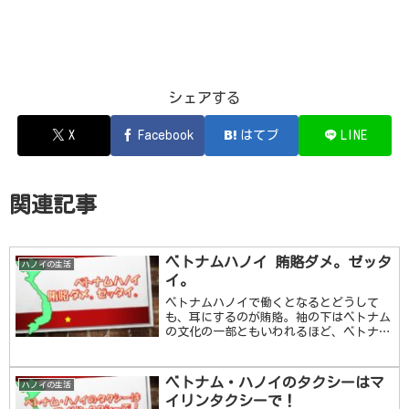
シェアする
X
Facebook
はてブ
LINE
関連記事
ベトナムハノイ 賄賂ダメ。ゼッタ
ハノイの生活
イ。
ベトナムハノイで働くとなるとどうして
も、耳にするのが賄賂。袖の下はベトナム
の文化の一部ともいわれるほど、ベトナム
でのビジネスをしていくうえでよくよく聞
く言葉です。今回はこの賄賂についてご紹
介します。尚、ベトナムでも法律で厳しく
ベトナム・ハノイのタクシーはマ
ハノイの生活
取り締まられま …続きを読む
イリンタクシーで！