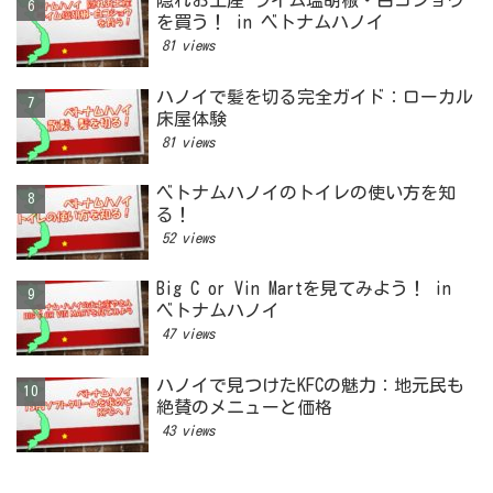
隠れお土産 ライム塩胡椒・白コショウ
を買う！ in ベトナムハノイ
81 views
ハノイで髪を切る完全ガイド：ローカル
床屋体験
81 views
ベトナムハノイのトイレの使い方を知
る！
52 views
Big C or Vin Martを見てみよう！ in
ベトナムハノイ
47 views
ハノイで見つけたKFCの魅力：地元民も
絶賛のメニューと価格
43 views