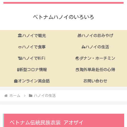
ベトナムハノイのいろいろ
🏛ハノイで観光
🎁ハノイのおみやげ
🥙ハノイで食事
🛵ハノイの生活
📶ハノイでWiFi
🌏ダナン・ホーチミン
🧪新型コロナ情報
📕海外単身赴任の心得
🏫オンライン英会話
お問い合わせ
ホーム
ハノイの生活
ベトナム伝統民族衣装 アオザイ