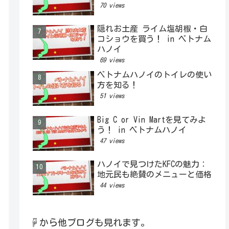
70 views
隠れお土産 ライム塩胡椒・白
コショウを買う！ in ベトナム
ハノイ
69 views
ベトナムハノイのトイレの使い
方を知る！
51 views
Big C or Vin Martを見てみよ
う！ in ベトナムハノイ
47 views
ハノイで見つけたKFCの魅力：
地元民も絶賛のメニューと価格
44 views
☟から他ブログも見れます。